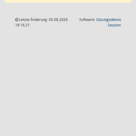
Letzte Änderung: 05.08.2026
Software:
Sitzungsdienst
(Wird in
18:16:21
Session