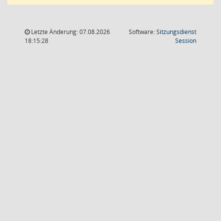
Letzte Änderung: 07.08.2026
Software:
Sitzungsdienst
(Wird in
18:15:28
Session