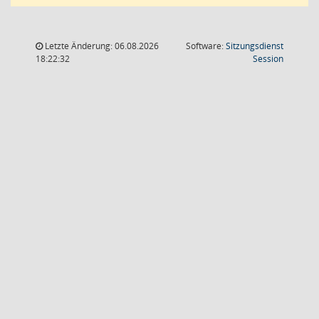
Letzte Änderung: 06.08.2026
Software:
Sitzungsdienst
(Wird in
18:22:32
Session