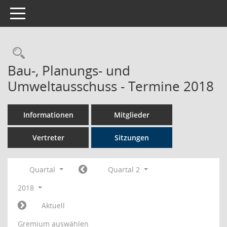
Toggle navigation
Rechercheauswahl
Bau-, Planungs- und
Umweltausschuss - Termine 2018
Informationen
Mitglieder
Vertreter
Sitzungen
Quartal
Quartal 2
2018
Aktuell
Gremium auswählen