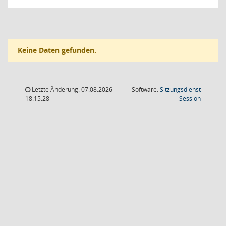
Keine Daten gefunden.
Letzte Änderung: 07.08.2026
Software:
Sitzungsdienst
(Wird in
18:15:28
Session