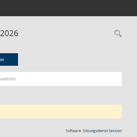
 2026
Rec
en
swählen
(Wird in
Software:
Sitzungsdienst
Session