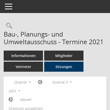
Toggle navigation
Rechercheauswahl
Bau-, Planungs- und
Umweltausschuss - Termine 2021
Informationen
Mitglieder
Vertreter
Sitzungen
Quartal
Quartal 3
2021
Aktuell
Gremium auswählen