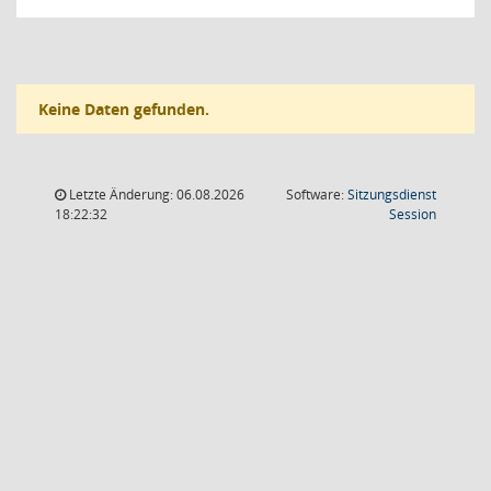
Keine Daten gefunden.
Letzte Änderung: 06.08.2026
Software:
Sitzungsdienst
(Wird in
18:22:32
Session