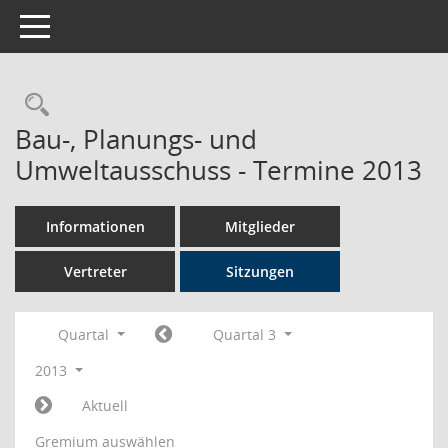
Toggle navigation
Rechercheauswahl
Bau-, Planungs- und
Umweltausschuss - Termine 2013
Informationen
Mitglieder
Vertreter
Sitzungen
Quartal
Quartal 3
2013
Aktuell
Gremium auswählen