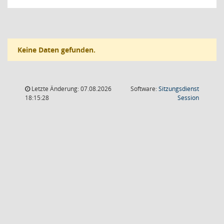
Keine Daten gefunden.
Letzte Änderung: 07.08.2026
Software:
Sitzungsdienst
(Wird in
18:15:28
Session