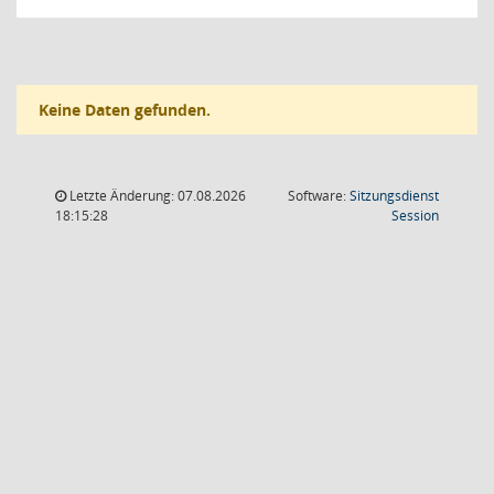
Keine Daten gefunden.
Letzte Änderung: 07.08.2026
Software:
Sitzungsdienst
(Wird in
18:15:28
Session