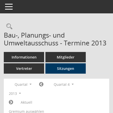
Toggle navigation
Rechercheauswahl
Bau-, Planungs- und
Umweltausschuss - Termine 2013
Informationen
Mitglieder
Vertreter
Sitzungen
Quartal
Quartal 4
2013
Aktuell
Gremium auswählen