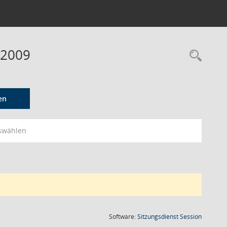
 2009
Rec
en
swählen
(Wird in
Software:
Sitzungsdienst
Session