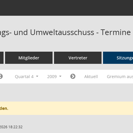
ngs- und Umweltausschuss - Termine
Mitglieder
Vertreter
Sitzung
Quartal 4
2009
Aktuell
Gremium au
den.
2026 18:22:32