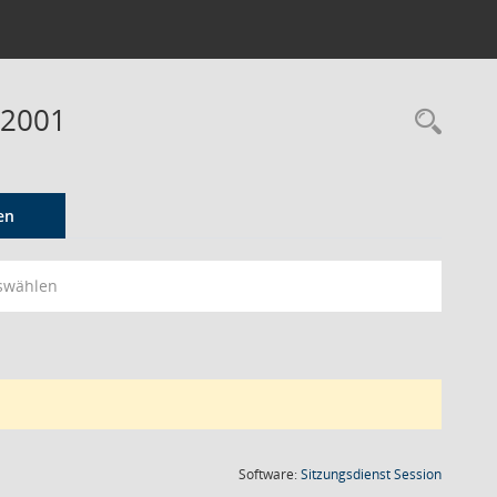
 2001
Rec
en
swählen
(Wird in
Software:
Sitzungsdienst
Session