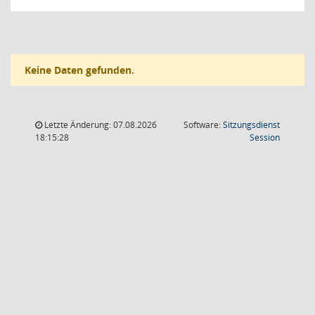
Keine Daten gefunden.
Letzte Änderung: 07.08.2026
Software:
Sitzungsdienst
(Wird in
18:15:28
Session