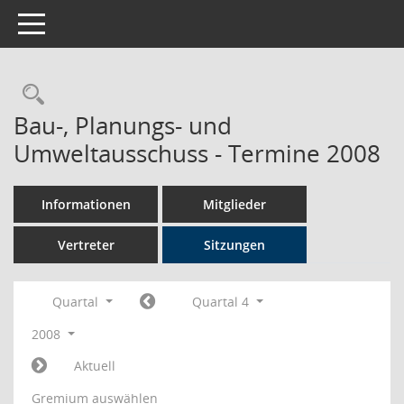
Toggle navigation
Rechercheauswahl
Bau-, Planungs- und
Umweltausschuss - Termine 2008
Informationen
Mitglieder
Vertreter
Sitzungen
Quartal
Quartal 4
2008
Aktuell
Gremium auswählen