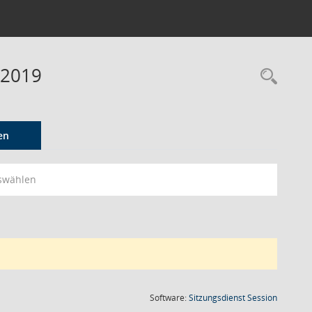
 2019
Rec
en
swählen
(Wird in
Software:
Sitzungsdienst
Session