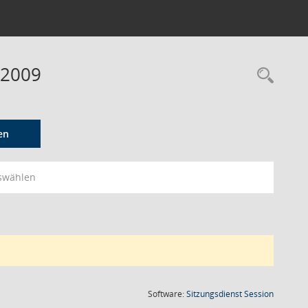
 2009
Rec
en
swählen
(Wird in
Software:
Sitzungsdienst
Session