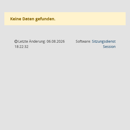
Keine Daten gefunden.
Letzte Änderung: 06.08.2026
Software:
Sitzungsdienst
(Wird in
18:22:32
Session