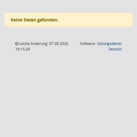
Keine Daten gefunden.
Letzte Änderung: 07.08.2026
Software:
Sitzungsdienst
(Wird in
18:15:28
Session