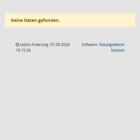
Keine Daten gefunden.
Letzte Änderung: 07.08.2026
Software:
Sitzungsdienst
(Wird in
18:15:28
Session