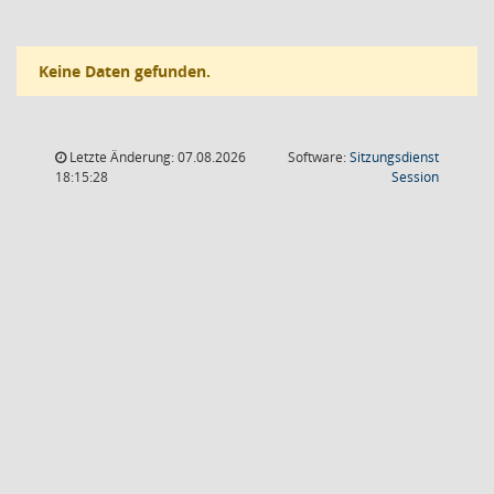
Keine Daten gefunden.
Letzte Änderung: 07.08.2026
Software:
Sitzungsdienst
(Wird in
18:15:28
Session