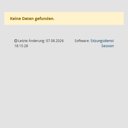
Keine Daten gefunden.
Letzte Änderung: 07.08.2026
Software:
Sitzungsdienst
(Wird in
18:15:28
Session