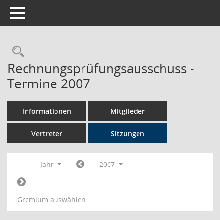
Toggle navigation
Rechercheauswahl
Rechnungsprüfungsausschuss -
Termine 2007
Informationen
Mitglieder
Vertreter
Sitzungen
Jahr
2007
Gremium auswählen