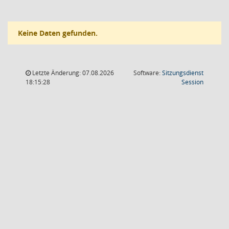
Keine Daten gefunden.
Letzte Änderung: 07.08.2026
Software:
Sitzungsdienst
(Wird in
18:15:28
Session