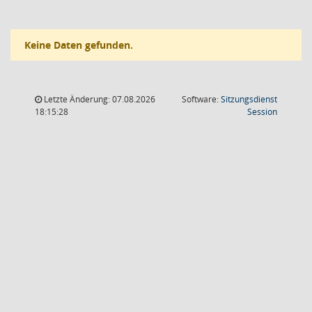
Keine Daten gefunden.
Letzte Änderung: 07.08.2026
Software:
Sitzungsdienst
(Wird in
18:15:28
Session