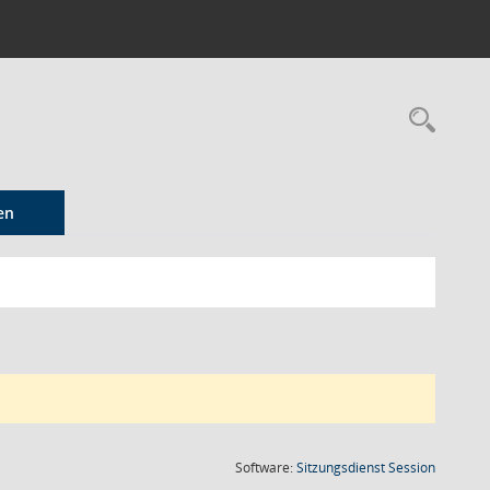
Rec
en
(Wird in
Software:
Sitzungsdienst
Session