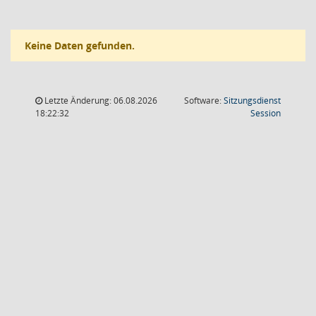
Keine Daten gefunden.
Letzte Änderung: 06.08.2026
Software:
Sitzungsdienst
(Wird in
18:22:32
Session